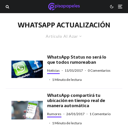
WHATSAPP ACTUALIZACIÓN
Artículo Al Azar
WhatsApp Status no será lo
que todos rumoreaban
Noticias
·
11/01/2017
·
0 Comentarios
·
1 Minuto de lectura
WhatsApp compartirá tu
ubicación en tiempo real de
manera automática
Rumores
·
26/01/2017
·
1 Comentario
·
1 Minuto de lectura