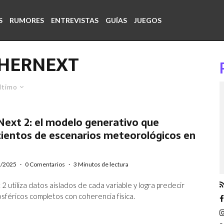
S
RUMORES
ENTREVISTAS
GUÍAS
JUEGOS
HERNEXT
ltimo
ext 2: el modelo generativo que
cientos de escenarios meteorológicos en
s
1/2025
·
0 Comentarios
·
3 Minutos de lectura
 utiliza datos aislados de cada variable y logra predecir
sféricos completos con coherencia física.