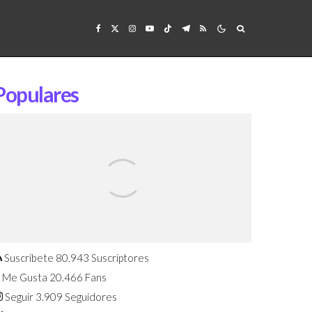
Populares
Confirmado: El Huawei Watch GT 7
Pro será presentado este 5 de
agosto
Suscríbete
80.943
Suscriptores
Me Gusta
20.466
Fans
Seguir
3.909
Seguidores