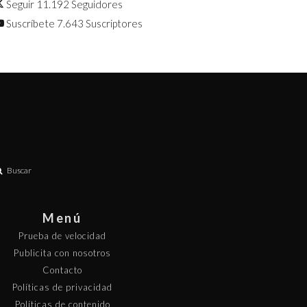
Seguir
11.192
Seguidores
Suscríbete
7.643
Suscriptores
Buscar
Menú
Prueba de velocidad
Publicita con nosotros
Contacto
Políticas de privacidad
Políticas de contenido