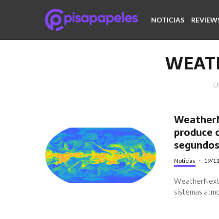
NOTICIAS
REVIEW
WEAT
Ú
WeatherN
produce 
segundo
Noticias
·
19/1
WeatherNext 2
sistemas atmo