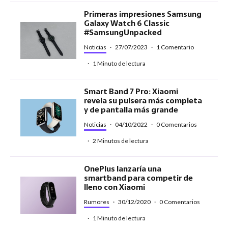
Primeras impresiones Samsung
Galaxy Watch 6 Classic
#SamsungUnpacked
Noticias
·
27/07/2023
·
1 Comentario
·
1 Minuto de lectura
Smart Band 7 Pro: Xiaomi
revela su pulsera más completa
y de pantalla más grande
Noticias
·
04/10/2022
·
0 Comentarios
·
2 Minutos de lectura
OnePlus lanzaría una
smartband para competir de
lleno con Xiaomi
Rumores
·
30/12/2020
·
0 Comentarios
·
1 Minuto de lectura