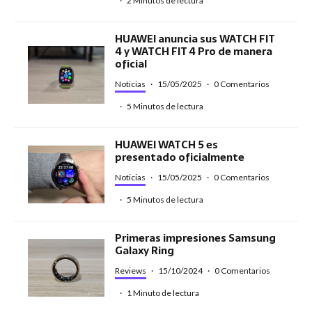
·
2 Minutos de lectura
HUAWEI anuncia sus WATCH FIT
4 y WATCH FIT 4 Pro de manera
oficial
Noticias
·
15/05/2025
·
0 Comentarios
·
5 Minutos de lectura
HUAWEI WATCH 5 es
presentado oficialmente
Noticias
·
15/05/2025
·
0 Comentarios
·
5 Minutos de lectura
Primeras impresiones Samsung
Galaxy Ring
Reviews
·
15/10/2024
·
0 Comentarios
·
1 Minuto de lectura