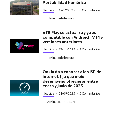
Portabilidad Numérica
Noticias
·
19/12/2025
·
0 Comentarios
·
1 Minuto de lectura
VTR Play se actualiza y ya es
compatible con Android TV 14 y
versiones anteriores
Noticias
·
17/11/2025
·
2 Comentarios
·
1 Minuto de lectura
Ookla da a conocer a los ISP de
internet fijo que mejor
desempeño ofrecieron entre
enero y junio de 2025
Noticias
·
01/09/2025
·
3 Comentarios
·
2 Minutos de lectura