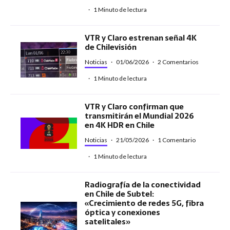
·
1 Minuto de lectura
VTR y Claro estrenan señal 4K
de Chilevisión
Noticias
·
01/06/2026
·
2 Comentarios
·
1 Minuto de lectura
VTR y Claro confirman que
transmitirán el Mundial 2026
en 4K HDR en Chile
Noticias
·
21/05/2026
·
1 Comentario
·
1 Minuto de lectura
Radiografía de la conectividad
en Chile de Subtel:
«Crecimiento de redes 5G, fibra
óptica y conexiones
satelitales»