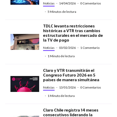
Noticias
·
14/04/2026
·
0 Comentarios
·
5 Minutos de lectura
TDLC levanta restricciones
históricas a VTR tras cambios
estructurales en el mercado de
la TV de pago
Noticias
·
03/02/2026
·
1 Comentario
·
1 Minuto de lectura
Claro y VTR transmitirán el
Congreso Futuro 2026 en 5
países de manera simultánea
Noticias
·
13/01/2026
·
0 Comentarios
·
1 Minuto de lectura
Claro Chile registra 14 meses
consecutivos liderando la