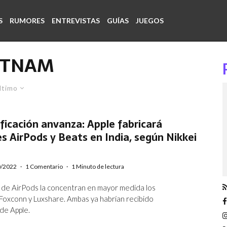
S
RUMORES
ENTREVISTAS
GUÍAS
JUEGOS
ETNAM
ltimo
ificación anvanza: Apple fabricará
es AirPods y Beats en India, según Nikkei
0/2022
·
1 Comentario
·
1 Minuto de lectura
 de AirPods la concentran en mayor medida los
oxconn y Luxshare. Ambas ya habrían recibido
 de Apple.