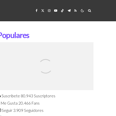
Populares
Confirmado: El Huawei Watch GT 7
Pro será presentado este 5 de
agosto
Suscríbete
80.943
Suscriptores
Me Gusta
20.466
Fans
Seguir
3.909
Seguidores