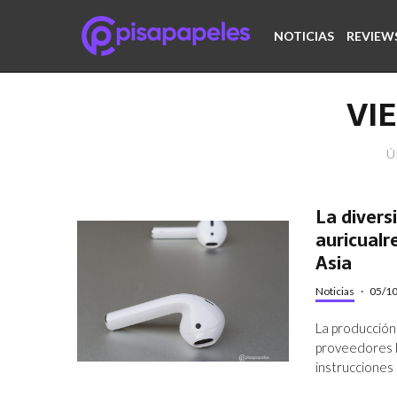
NOTICIAS
REVIEW
VI
Ú
La divers
auricualr
Asia
Noticias
·
05/1
La producción
proveedores F
instrucciones