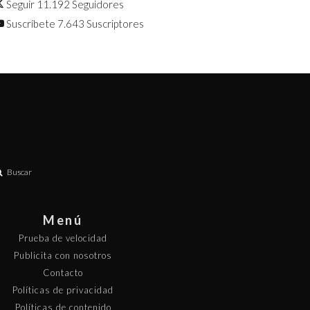
Seguir
11.192
Seguidores
Suscríbete
7.643
Suscriptores
Buscar
Menú
Prueba de velocidad
Publicita con nosotros
Contacto
Políticas de privacidad
Políticas de contenido