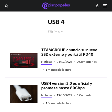
USB 4
Último
TEAMGROUP anuncia su nuevo
SSD externo y portátil PD40
Noticias
·
04/12/2025
·
0 Comentarios
·
1 Minuto de lectura
USB4 versión 2.0 es oficial y
promete hasta 80Gbps
Noticias
·
19/10/2022
·
1 Comentario
·
1 Minuto de lectura