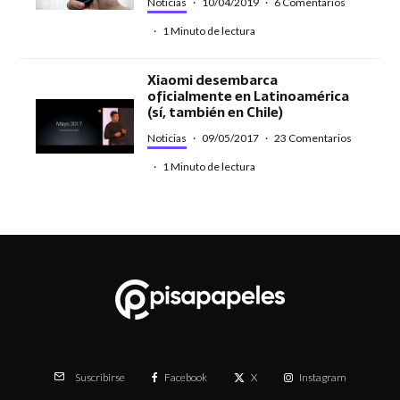
Noticias
·
10/04/2019
·
6 Comentarios
·
1 Minuto de lectura
Xiaomi desembarca
oficialmente en Latinoamérica
(sí, también en Chile)
Noticias
·
09/05/2017
·
23 Comentarios
·
1 Minuto de lectura
Facebook
X
Instagram
Suscribirse