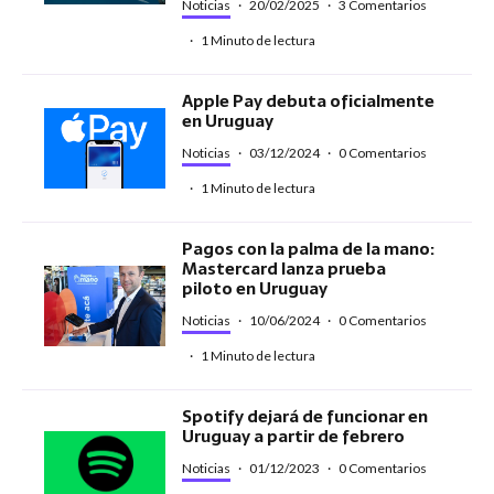
Noticias
·
20/02/2025
·
3 Comentarios
·
1 Minuto de lectura
Apple Pay debuta oficialmente
en Uruguay
Noticias
·
03/12/2024
·
0 Comentarios
·
1 Minuto de lectura
Pagos con la palma de la mano:
Mastercard lanza prueba
piloto en Uruguay
Noticias
·
10/06/2024
·
0 Comentarios
·
1 Minuto de lectura
Spotify dejará de funcionar en
Uruguay a partir de febrero
Noticias
·
01/12/2023
·
0 Comentarios