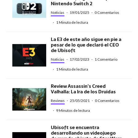
Nintendo Switch 2
Noticias
·
19/01/2025
·
0 Comentarios
·
1 Minuto de lectura
La E3 de este año sigue en pie a
pesar de lo que declaró el CEO
de Ubisoft
Noticias
·
17/02/2023
·
1 Comentario
·
1 Minuto de lectura
Review Assassin’s Creed
Valhalla: La Ira de los Druidas
Reviews
·
25/05/2021
·
0 Comentarios
·
9 Minutos de lectura
Ubisoft se encuentra
desarrollando un videojuego