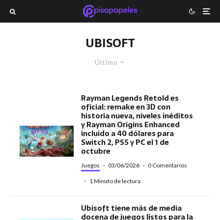
UBISOFT
Último
Rayman Legends Retold es
oficial: remake en 3D con
historia nueva, niveles inéditos
y Rayman Origins Enhanced
incluido a 40 dólares para
Switch 2, PS5 y PC el 1 de
octubre
Juegos
·
03/06/2026
·
0 Comentarios
·
1 Minuto de lectura
Ubisoft tiene más de media
docena de juegos listos para la