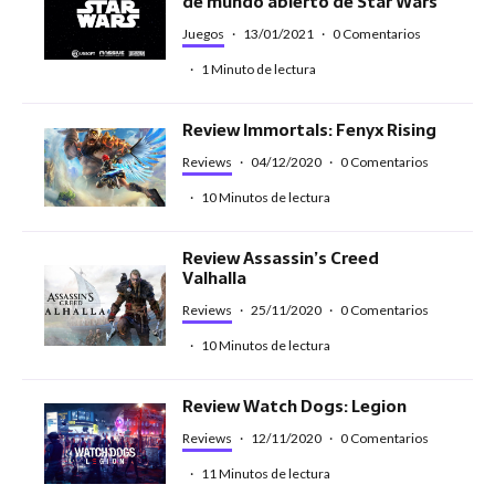
de mundo abierto de Star Wars
Juegos
·
13/01/2021
·
0 Comentarios
·
1 Minuto de lectura
Review Immortals: Fenyx Rising
Reviews
·
04/12/2020
·
0 Comentarios
·
10 Minutos de lectura
Review Assassin’s Creed
Valhalla
Reviews
·
25/11/2020
·
0 Comentarios
·
10 Minutos de lectura
Review Watch Dogs: Legion
Reviews
·
12/11/2020
·
0 Comentarios
·
11 Minutos de lectura