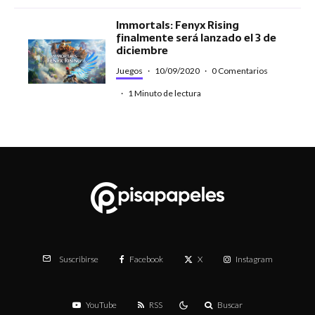
Immortals: Fenyx Rising
finalmente será lanzado el 3 de
diciembre
Juegos
·
10/09/2020
·
0 Comentarios
·
1 Minuto de lectura
Facebook
X
Instagram
Suscribirse
YouTube
RSS
Buscar