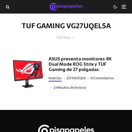
TUF GAMING VG27UQEL5A
Último
ASUS presenta monitores 4K
Dual Mode ROG Strix y TUF
Gaming de 27 pulgadas
Noticias
·
25/04/2026
·
0 Comentarios
·
2 Minutos de lectura