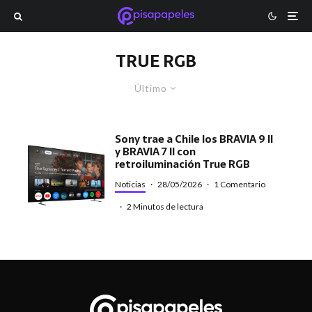
TRUE RGB
Último
Sony trae a Chile los BRAVIA 9 II
y BRAVIA 7 II con
retroiluminación True RGB
Noticias
·
28/05/2026
·
1 Comentario
·
2 Minutos de lectura