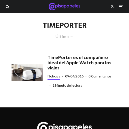
TIMEPORTER
Último
TimePorter es el compañero
ideal del Apple Watch para los
viajes
Noticias
·
09/04/2016
·
0 Comentarios
·
1 Minuto de lectura