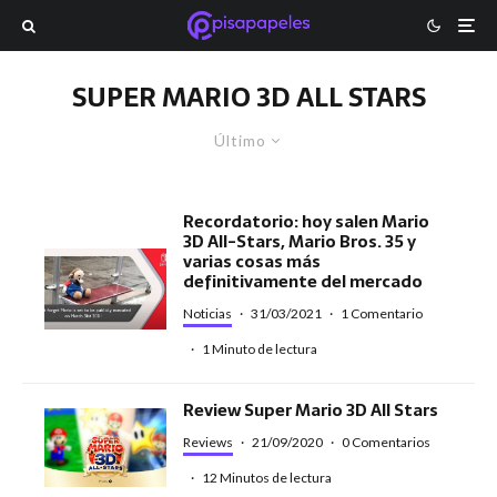
SUPER MARIO 3D ALL STARS
Último
Recordatorio: hoy salen Mario
3D All-Stars, Mario Bros. 35 y
varias cosas más
definitivamente del mercado
Noticias
·
31/03/2021
·
1 Comentario
·
1 Minuto de lectura
Review Super Mario 3D All Stars
Reviews
·
21/09/2020
·
0 Comentarios
·
12 Minutos de lectura