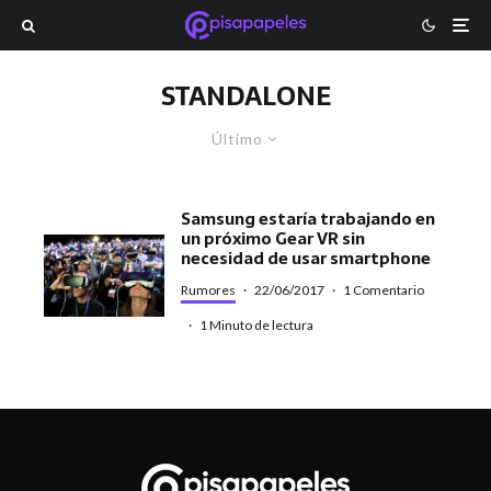
STANDALONE
Último
Samsung estaría trabajando en
un próximo Gear VR sin
necesidad de usar smartphone
Rumores
·
22/06/2017
·
1 Comentario
·
1 Minuto de lectura