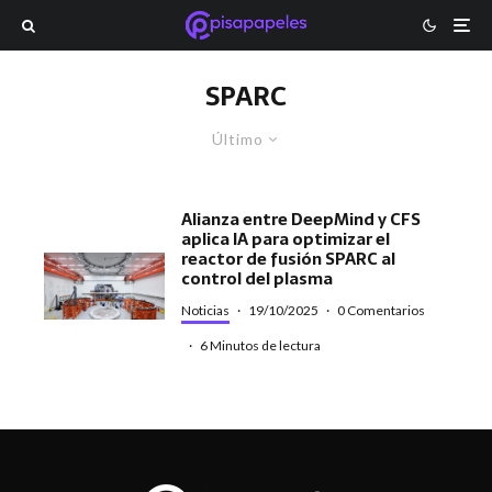
SPARC
Último
Alianza entre DeepMind y CFS
aplica IA para optimizar el
reactor de fusión SPARC al
control del plasma
Noticias
·
19/10/2025
·
0 Comentarios
·
6 Minutos de lectura