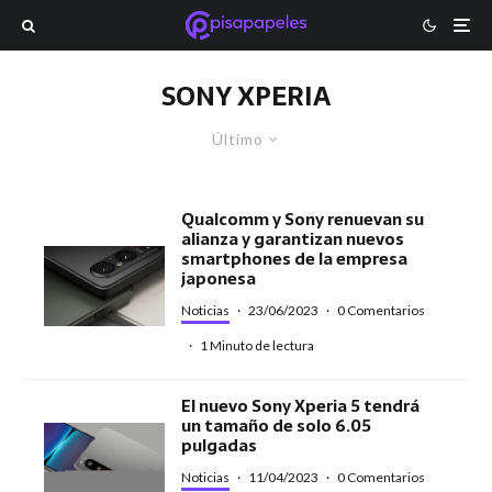
SONY XPERIA
Último
Qualcomm y Sony renuevan su
alianza y garantizan nuevos
smartphones de la empresa
japonesa
Noticias
·
23/06/2023
·
0 Comentarios
·
1 Minuto de lectura
El nuevo Sony Xperia 5 tendrá
un tamaño de solo 6.05
pulgadas
Noticias
·
11/04/2023
·
0 Comentarios