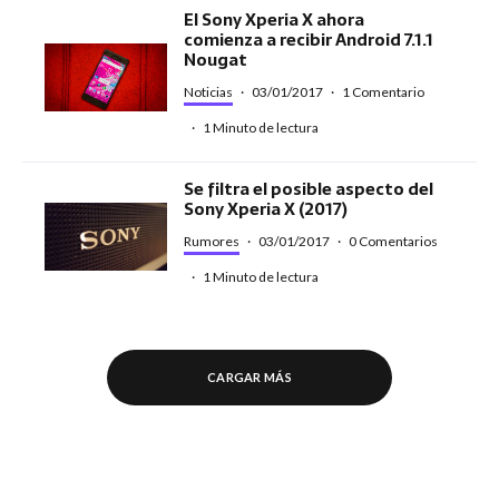
El Sony Xperia X ahora
comienza a recibir Android 7.1.1
Nougat
Noticias
·
03/01/2017
·
1 Comentario
·
1 Minuto de lectura
Se filtra el posible aspecto del
Sony Xperia X (2017)
Rumores
·
03/01/2017
·
0 Comentarios
·
1 Minuto de lectura
CARGAR MÁS