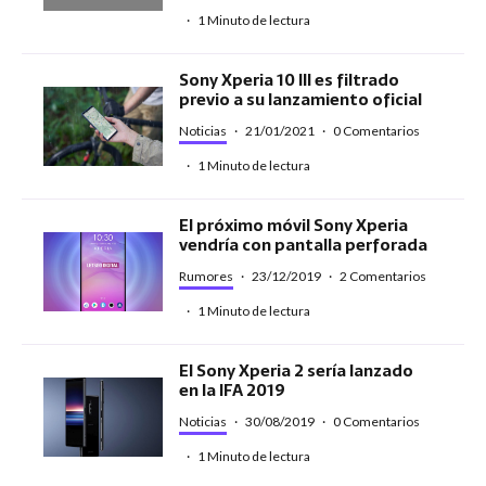
·
1 Minuto de lectura
Sony Xperia 10 III es filtrado
previo a su lanzamiento oficial
Noticias
·
21/01/2021
·
0 Comentarios
·
1 Minuto de lectura
El próximo móvil Sony Xperia
vendría con pantalla perforada
Rumores
·
23/12/2019
·
2 Comentarios
·
1 Minuto de lectura
El Sony Xperia 2 sería lanzado
en la IFA 2019
Noticias
·
30/08/2019
·
0 Comentarios
·
1 Minuto de lectura