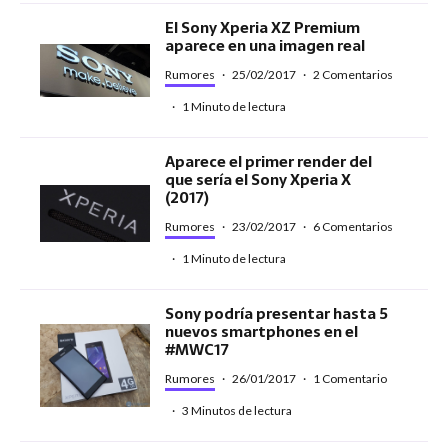
El Sony Xperia XZ Premium
aparece en una imagen real
Rumores
·
25/02/2017
·
2 Comentarios
·
1 Minuto de lectura
Aparece el primer render del
que sería el Sony Xperia X
(2017)
Rumores
·
23/02/2017
·
6 Comentarios
·
1 Minuto de lectura
Sony podría presentar hasta 5
nuevos smartphones en el
#MWC17
Rumores
·
26/01/2017
·
1 Comentario
·
3 Minutos de lectura