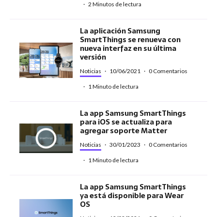
·
2 Minutos de lectura
La aplicación Samsung
SmartThings se renueva con
nueva interfaz en su última
versión
Noticias
·
10/06/2021
·
0 Comentarios
·
1 Minuto de lectura
La app Samsung SmartThings
para iOS se actualiza para
agregar soporte Matter
Noticias
·
30/01/2023
·
0 Comentarios
·
1 Minuto de lectura
La app Samsung SmartThings
ya está disponible para Wear
OS