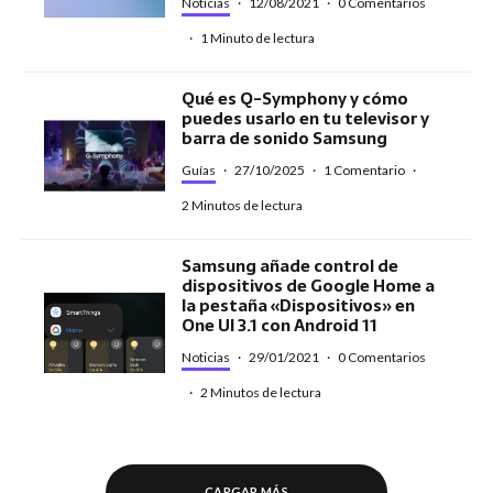
Noticias
·
12/08/2021
·
0 Comentarios
·
1 Minuto de lectura
Qué es Q-Symphony y cómo
puedes usarlo en tu televisor y
barra de sonido Samsung
Guías
·
27/10/2025
·
1 Comentario
·
2 Minutos de lectura
Samsung añade control de
dispositivos de Google Home a
la pestaña «Dispositivos» en
One UI 3.1 con Android 11
Noticias
·
29/01/2021
·
0 Comentarios
·
2 Minutos de lectura
CARGAR MÁS