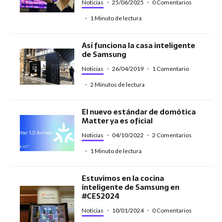
Noticias
·
25/06/2025
·
0 Comentarios
·
1 Minuto de lectura
Así funciona la casa inteligente
de Samsung
Noticias
·
26/04/2019
·
1 Comentario
·
2 Minutos de lectura
El nuevo estándar de domótica
Matter ya es oficial
Noticias
·
04/10/2022
·
2 Comentarios
·
1 Minuto de lectura
Estuvimos en la cocina
inteligente de Samsung en
#CES2024
Noticias
·
10/01/2024
·
0 Comentarios