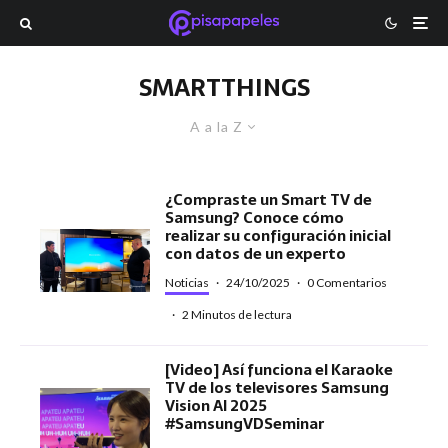
SMARTTHINGS
A a la Z
¿Compraste un Smart TV de
Samsung? Conoce cómo
realizar su configuración inicial
con datos de un experto
Noticias
·
24/10/2025
·
0 Comentarios
·
2 Minutos de lectura
[Video] Así funciona el Karaoke
TV de los televisores Samsung
Vision AI 2025
#SamsungVDSeminar