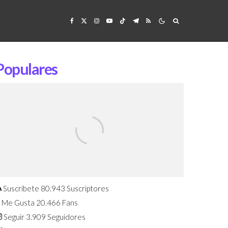
Populares
Confirmado: El Huawei Watch GT 7
Pro será presentado este 5 de
agosto
Suscríbete
80.943
Suscriptores
Me Gusta
20.466
Fans
Seguir
3.909
Seguidores