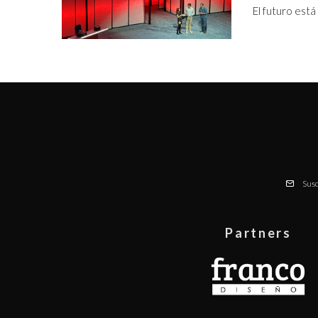
El futuro está 
Susc
Partners