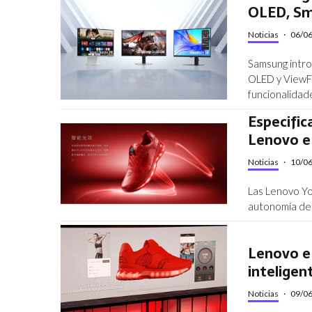
OLED, Sm
Noticias
·
06/0
Samsung intr
OLED y ViewFi
funcionalidade
Especific
Lenovo e 
Noticias
·
10/0
Las Lenovo Yo
autonomía de 1
Lenovo e 
inteligen
Noticias
·
09/0