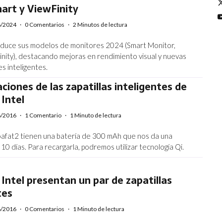
art y ViewFinity
6/2024
·
0 Comentarios
·
2 Minutos de lectura
oduce sus modelos de monitores 2024 (Smart Monitor,
nity), destacando mejoras en rendimiento visual y nuevas
s inteligentes.
aciones de las zapatillas inteligentes de
Intel
6/2016
·
1 Comentario
·
1 Minuto de lectura
afat2 tienen una batería de 300 mAh que nos da una
0 días. Para recargarla, podremos utilizar tecnología Qi.
Intel presentan un par de zapatillas
tes
6/2016
·
0 Comentarios
·
1 Minuto de lectura