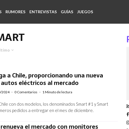
S
RUMORES
ENTREVISTAS
GUÍAS
JUEGOS
MART
ltimo
ga a Chile, proporcionando una nueva
autos eléctricos al mercado
0/2024
·
0 Comentarios
·
1 Minuto de lectura
 Chile con dos modelos, los denominados Smart #1 y Smart
rimeros pedidos a entregar en el mes de diciembre.
renueva el mercado con monitores