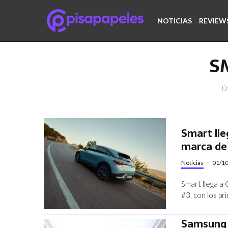
NOTICIAS
REVIEW
S
Ú
Smart lle
marca de 
Noticias
·
01/1
Smart llega a
#3, con los p
Samsung 