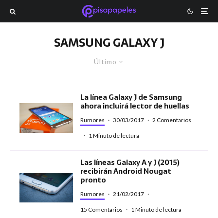
SAMSUNG GALAXY J
Último
La línea Galaxy J de Samsung
ahora incluirá lector de huellas
Rumores
·
30/03/2017
·
2 Comentarios
·
1 Minuto de lectura
Las líneas Galaxy A y J (2015)
recibirán Android Nougat
pronto
Rumores
·
21/02/2017
·
15 Comentarios
·
1 Minuto de lectura