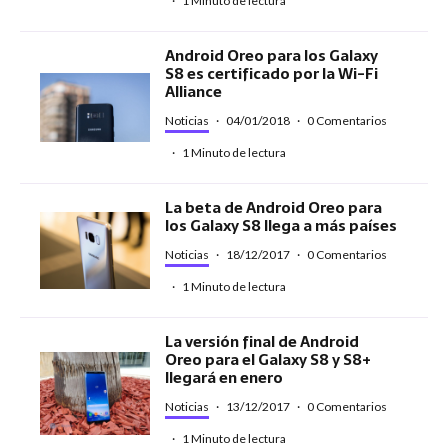
·
1 Minuto de lectura
Android Oreo para los Galaxy
S8 es certificado por la Wi-Fi
Alliance
Noticias
·
04/01/2018
·
0 Comentarios
·
1 Minuto de lectura
La beta de Android Oreo para
los Galaxy S8 llega a más países
Noticias
·
18/12/2017
·
0 Comentarios
·
1 Minuto de lectura
La versión final de Android
Oreo para el Galaxy S8 y S8+
llegará en enero
Noticias
·
13/12/2017
·
0 Comentarios
·
1 Minuto de lectura