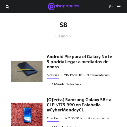
S8
Último
Android Pie para el Galaxy Note
9 podría llegar a mediados de
enero
Noticias
·
28/12/2018
·
3 Comentarios
·
1 Minuto de lectura
[Oferta] Samsung Galaxy S8+ a
CLP $379.990 en Falabella
#CyberMondayCL
Ofertas
·
07/10/2018
·
0 Comentarios