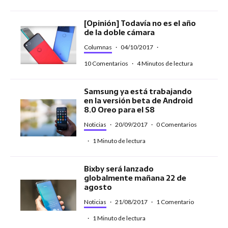
[Opinión] Todavía no es el año
de la doble cámara
Columnas
·
04/10/2017
·
10 Comentarios
·
4 Minutos de lectura
Samsung ya está trabajando
en la versión beta de Android
8.0 Oreo para el S8
Noticias
·
20/09/2017
·
0 Comentarios
·
1 Minuto de lectura
Bixby será lanzado
globalmente mañana 22 de
agosto
Noticias
·
21/08/2017
·
1 Comentario
·
1 Minuto de lectura