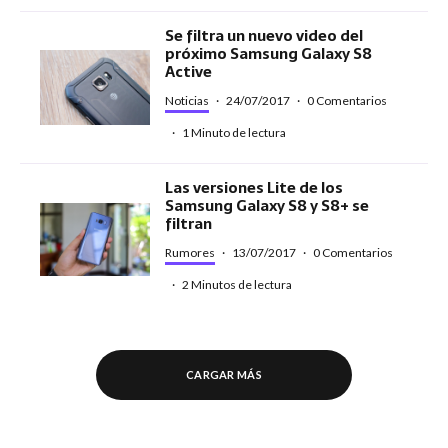
Se filtra un nuevo video del
próximo Samsung Galaxy S8
Active
Noticias
·
24/07/2017
·
0 Comentarios
·
1 Minuto de lectura
Las versiones Lite de los
Samsung Galaxy S8 y S8+ se
filtran
Rumores
·
13/07/2017
·
0 Comentarios
·
2 Minutos de lectura
CARGAR MÁS