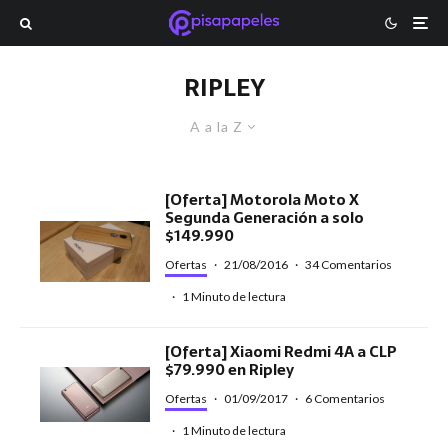
RIPLEY
A a la Z
[Oferta] Motorola Moto X
Segunda Generación a solo
$149.990
Ofertas
·
21/08/2016
·
34 Comentarios
·
1 Minuto de lectura
[Oferta] Xiaomi Redmi 4A a CLP
$79.990 en Ripley
Ofertas
·
01/09/2017
·
6 Comentarios
·
1 Minuto de lectura