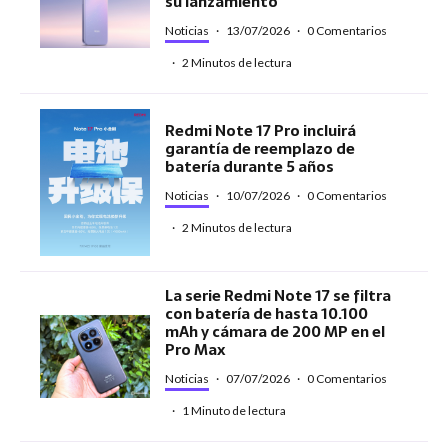
su lanzamiento
Noticias
·
13/07/2026
·
0 Comentarios
·
2 Minutos de lectura
Redmi Note 17 Pro incluirá
garantía de reemplazo de
batería durante 5 años
Noticias
·
10/07/2026
·
0 Comentarios
·
2 Minutos de lectura
La serie Redmi Note 17 se filtra
con batería de hasta 10.100
mAh y cámara de 200 MP en el
Pro Max
Noticias
·
07/07/2026
·
0 Comentarios
·
1 Minuto de lectura