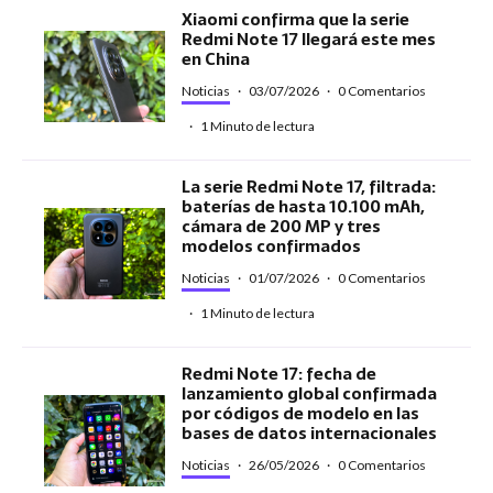
Xiaomi confirma que la serie
Redmi Note 17 llegará este mes
en China
Noticias
·
03/07/2026
·
0 Comentarios
·
1 Minuto de lectura
La serie Redmi Note 17, filtrada:
baterías de hasta 10.100 mAh,
cámara de 200 MP y tres
modelos confirmados
Noticias
·
01/07/2026
·
0 Comentarios
·
1 Minuto de lectura
Redmi Note 17: fecha de
lanzamiento global confirmada
por códigos de modelo en las
bases de datos internacionales
Noticias
·
26/05/2026
·
0 Comentarios