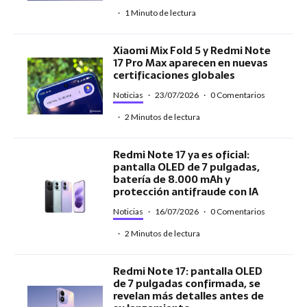
·
1 Minuto de lectura
Xiaomi Mix Fold 5 y Redmi Note
17 Pro Max aparecen en nuevas
certificaciones globales
Noticias
·
23/07/2026
·
0 Comentarios
·
2 Minutos de lectura
Redmi Note 17 ya es oficial:
pantalla OLED de 7 pulgadas,
batería de 8.000 mAh y
protección antifraude con IA
Noticias
·
16/07/2026
·
0 Comentarios
·
2 Minutos de lectura
Redmi Note 17: pantalla OLED
de 7 pulgadas confirmada, se
revelan más detalles antes de