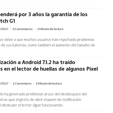
enderá por 3 años la garantía de los
tch G1
4/2017
·
0 Comentarios
·
1 Minuto de lectura
 se debe a que muchos usuarios han reportado problemas
n de sus baterías, como también el aumento del tamaño de
ización a Android 7.1.2 ha traído
 en el lector de huellas de algunos Pixel
4/2017
·
1 Comentario
·
1 Minuto de lectura
ólo ha generado problemas al uso del desbloqueo del
tras que el gesto de abrir el panel de notificación
l dedo por el lector sigue funcionando.