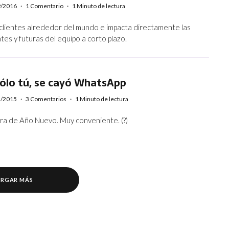
9/2016
·
1 Comentario
·
1 Minuto de lectura
 clientes alrededor del mundo e impacta directamente las
es y futuras del equipo a corto plazo.
sólo tú, se cayó WhatsApp
2/2015
·
3 Comentarios
·
1 Minuto de lectura
era de Año Nuevo. Muy conveniente. (?)
RGAR MÁS