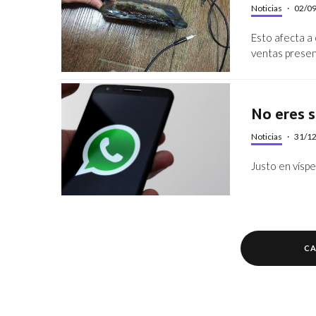
Noticias
·
02/0
Esto afecta a
ventas present
No eres 
Noticias
·
31/1
Justo en vísp
CA