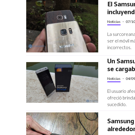
El Samsu
incluyend
Noticias
·
07/1
La surcoreana
ser el móvil m
incorrectos.
Un Samsu
se cargab
Noticias
·
04/0
El usuario af
ofreció brind
sucedido.
Samsung 
alrededo