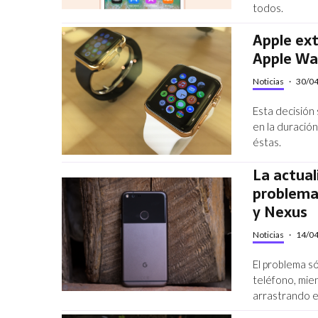
todos.
Apple ext
Apple Wa
Noticias
·
30/0
Esta decisión
en la duració
éstas.
La actual
problemas
y Nexus
Noticias
·
14/0
El problema s
teléfono, mien
arrastrando e