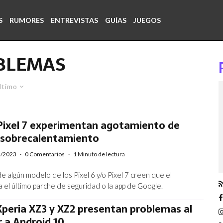
S
RUMORES
ENTREVISTAS
GUÍAS
JUEGOS
BLEMAS
ltimo
 Pixel 7 experimentan agotamiento de
y sobrecalentamiento
5/2023
·
0 Comentarios
·
1 Minuto de lectura
 algún modelo de los Pixel 6 y/o Pixel 7 creen que el
 el último parche de seguridad o la app de Google.
peria XZ3 y XZ2 presentan problemas al
r a Android 10