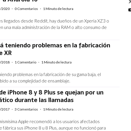
2/2020
·
0 Comentarios
·
1 Minuto de lectura
s llegados desde Reddit, hay dueños de un Xperia XZ3 o
n una mala administración de la RAM o alto consumo de
á teniendo problemas en la fabricación
e XR
9/2018
·
1 Comentario
·
1 Minuto de lectura
iendo problemas en la fabricación de su gama baja, el
bido a su complejidad de ensamblaje.
de iPhone 8 y 8 Plus se quejan por un
ático durante las llamadas
9/2017
·
3 Comentarios
·
1 Minuto de lectura
 mismísima Apple recomendó a los usuarios afectados
e fábrica sus iPhone 8 u 8 Plus, aunque no funcionó para