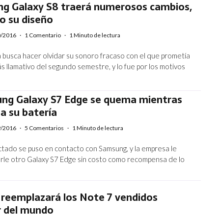
ng Galaxy S8 traerá numerosos cambios,
o su diseño
0/2016
·
1 Comentario
·
1 Minuto de lectura
 busca hacer olvidar su sonoro fracaso con el que prometía
ás llamativo del segundo semestre, y lo fue por los motivos
ng Galaxy S7 Edge se quema mientras
a su batería
9/2016
·
5 Comentarios
·
1 Minuto de lectura
ectado se puso en contacto con Samsung, y la empresa le
arle otro Galaxy S7 Edge sin costo como recompensa de lo
reemplazará los Note 7 vendidos
r del mundo