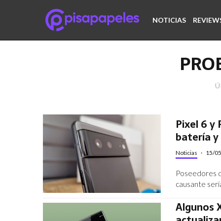
NOTICIAS
REVIEW
PRO
Ú
Pixel 6 y
batería 
Noticias
·
15/0
Poseedores de
causante sería
Algunos X
actualiza