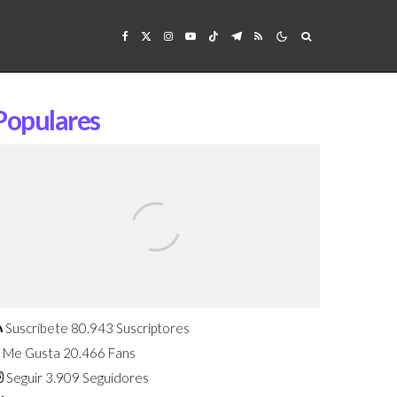
Populares
Confirmado: El Huawei Watch GT 7
Pro será presentado este 5 de
agosto
Suscríbete
80.943
Suscriptores
Me Gusta
20.466
Fans
Seguir
3.909
Seguidores