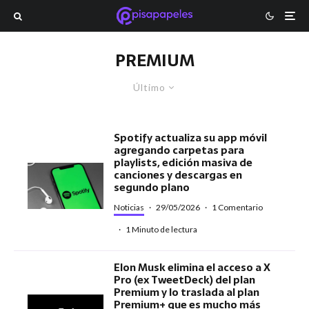
PREMIUM
Último
Spotify actualiza su app móvil
agregando carpetas para
playlists, edición masiva de
canciones y descargas en
segundo plano
Noticias
·
29/05/2026
·
1 Comentario
·
1 Minuto de lectura
Elon Musk elimina el acceso a X
Pro (ex TweetDeck) del plan
Premium y lo traslada al plan
Premium+ que es mucho más