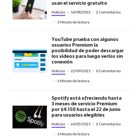
usan el servicio gratuito
Noticias
·
16/08/2022
·
2 Comentarios
·
1 Minuto de lectura
YouTube prueba con algunos
usuarios Premium la
posibilidad de poder descargar
los videos para luego verlos sin
conexión
Noticias
·
22/09/2021
·
0 Comentarios
·
1 Minuto de lectura
Spotify está ofreciendo hasta
3 meses de servicio Premium
por $4.150 hasta el 22 de junio
para usuarios elegibles
Noticias
·
26/05/2021
·
2 Comentarios
·
1 Minuto de lectura