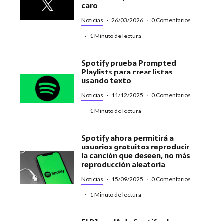
caro
Noticias
·
26/03/2026
·
0 Comentarios
·
1 Minuto de lectura
Spotify prueba Prompted
Playlists para crear listas
usando texto
Noticias
·
11/12/2025
·
0 Comentarios
·
1 Minuto de lectura
Spotify ahora permitirá a
usuarios gratuitos reproducir
la canción que deseen, no más
reproducción aleatoria
Noticias
·
15/09/2025
·
0 Comentarios
·
1 Minuto de lectura