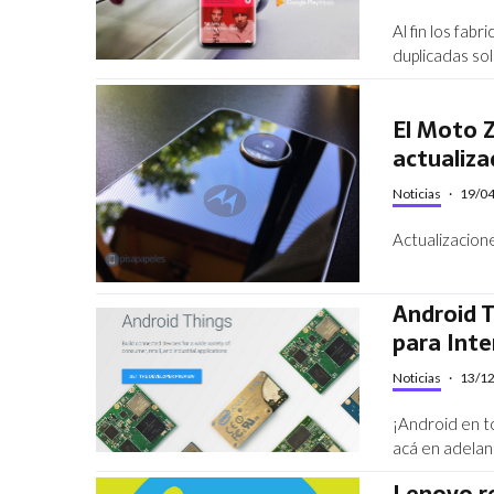
Al fin los fab
duplicadas so
El Moto 
actualiza
Noticias
·
19/0
Actualizacione
Android T
para Inte
Noticias
·
13/1
¡Android en t
acá en adelan
Lenovo r