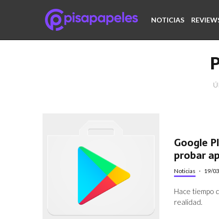
NOTICIAS
REVIEW
Ú
Google Pl
probar ap
Noticias
·
19/0
Hace tiempo q
realidad.