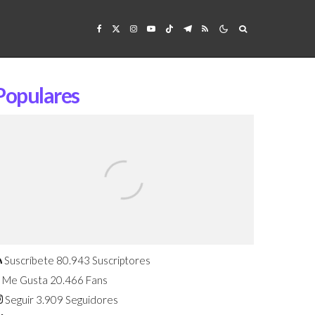
Populares
Confirmado: El Huawei Watch GT 7
Pro será presentado este 5 de
agosto
Suscríbete
80.943
Suscriptores
Me Gusta
20.466
Fans
Seguir
3.909
Seguidores