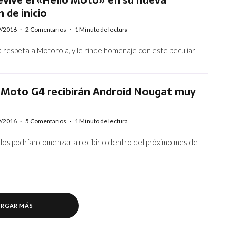
 de inicio
9/2016
·
2 Comentarios
·
1 Minuto de lectura
a respeta a Motorola, y le rinde homenaje con este peculiar
 Moto G4 recibirán Android Nougat muy
9/2016
·
5 Comentarios
·
1 Minuto de lectura
os podrían comenzar a recibirlo dentro del próximo mes de
RGAR MÁS