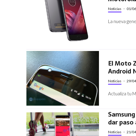
Noticias
·
01/0
La nueva gene
El Moto Z
Android 
Noticias
·
29/0
Actualiza tu M
Samsung e
dar paso 
Noticias
·
21/0