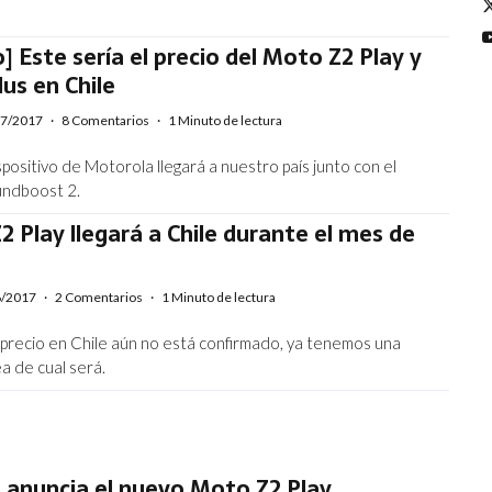
o] Este sería el precio del Moto Z2 Play y
us en Chile
07/2017
·
8 Comentarios
·
1 Minuto de lectura
spositivo de Motorola llegará a nuestro país junto con el
undboost 2.
2 Play llegará a Chile durante el mes de
6/2017
·
2 Comentarios
·
1 Minuto de lectura
 precio en Chile aún no está confirmado, ya tenemos una
a de cual será.
 anuncia el nuevo Moto Z2 Play