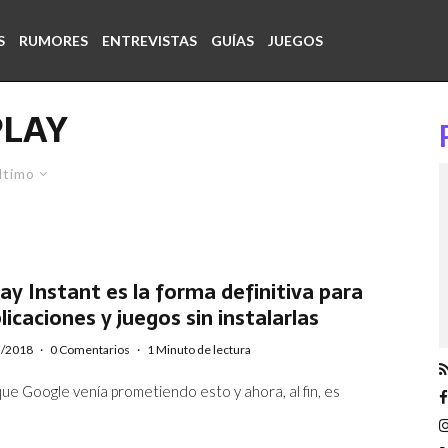
S
RUMORES
ENTREVISTAS
GUÍAS
JUEGOS
PLAY
ltimo
ay Instant es la forma definitiva para
licaciones y juegos sin instalarlas
3/2018
·
0 Comentarios
·
1 Minuto de lectura
ue Google venía prometiendo esto y ahora, al fin, es