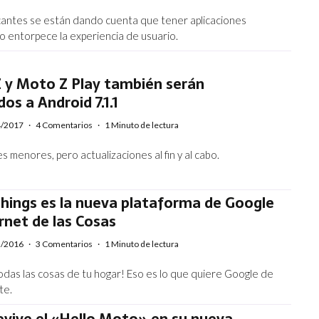
ricantes se están dando cuenta que tener aplicaciones
lo entorpece la experiencia de usuario.
Z y Moto Z Play también serán
dos a Android 7.1.1
4/2017
·
4 Comentarios
·
1 Minuto de lectura
s menores, pero actualizaciones al fin y al cabo.
hings es la nueva plataforma de Google
rnet de las Cosas
2/2016
·
3 Comentarios
·
1 Minuto de lectura
odas las cosas de tu hogar! Eso es lo que quiere Google de
te.
evive el «Hello Moto» en su nueva