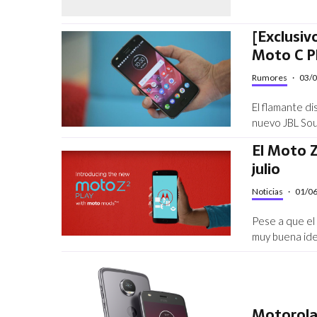
[Exclusiv
Moto C Pl
Rumores
·
03/
El flamante di
nuevo JBL So
El Moto Z
julio
Noticias
·
01/0
Pese a que el
muy buena ide
Motorola