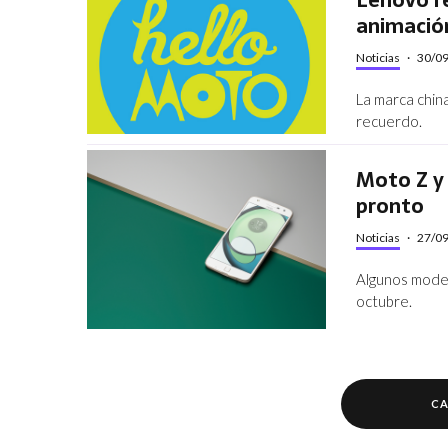
animación
Noticias
·
30/0
La marca chin
recuerdo.
Moto Z y
pronto
Noticias
·
27/0
Algunos model
octubre.
CA