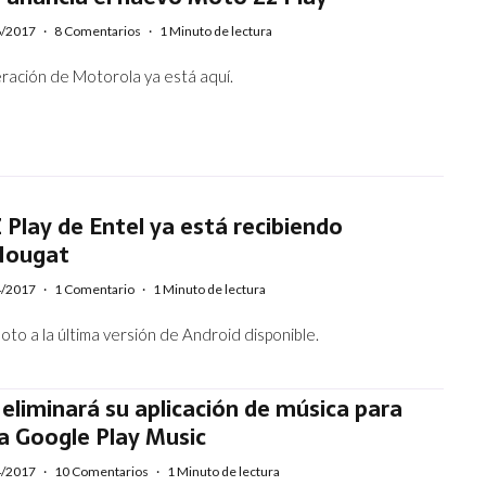
6/2017
·
8 Comentarios
·
1 Minuto de lectura
ración de Motorola ya está aquí.
 Play de Entel ya está recibiendo
Nougat
4/2017
·
1 Comentario
·
1 Minuto de lectura
oto a la última versión de Android disponible.
liminará su aplicación de música para
a Google Play Music
4/2017
·
10 Comentarios
·
1 Minuto de lectura