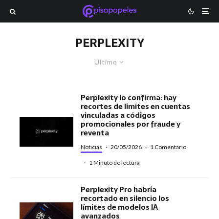
PERPLEXITY
Último
Perplexity lo confirma: hay
recortes de límites en cuentas
vinculadas a códigos
promocionales por fraude y
reventa
Noticias
·
20/05/2026
·
1 Comentario
·
1 Minuto de lectura
Perplexity Pro habría
recortado en silencio los
límites de modelos IA
avanzados