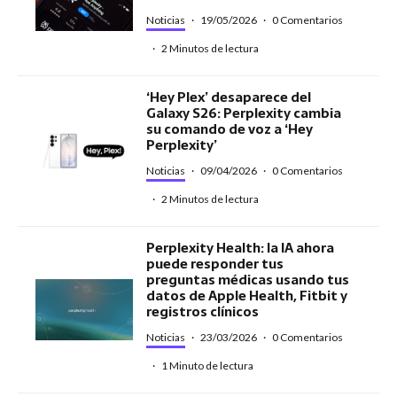
Noticias
·
19/05/2026
·
0 Comentarios
·
2 Minutos de lectura
‘Hey Plex’ desaparece del
Galaxy S26: Perplexity cambia
su comando de voz a ‘Hey
Perplexity’
Noticias
·
09/04/2026
·
0 Comentarios
·
2 Minutos de lectura
Perplexity Health: la IA ahora
puede responder tus
preguntas médicas usando tus
datos de Apple Health, Fitbit y
registros clínicos
Noticias
·
23/03/2026
·
0 Comentarios
·
1 Minuto de lectura