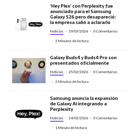
‘Hey Plex’ con Perplexity fue
anunciado para el Samsung
Galaxy S26 pero desapareció:
la empresa salió a aclararlo
Noticias
·
19/03/2026
·
0 Comentarios
·
2 Minutos de lectura
Galaxy Buds4 y Buds4 Pro son
presentados oficialmente
Noticias
·
25/02/2026
·
0 Comentarios
·
2 Minutos de lectura
Samsung anuncia la expansión
de Galaxy AI integrando a
Perplexity
Noticias
·
24/02/2026
·
0 Comentarios
·
1 Minuto de lectura