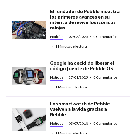
El fundador de Pebble muestra
los primeros avances en su
intento de revivir los icónicos
relojes
Noticias
·
07/02/2025
·
0 Comentarios
·
1 Minuto de lectura
Google ha decidido liberar el
código fuente de Pebble OS
Noticias
·
27/01/2025
·
0 Comentarios
·
1 Minuto de lectura
Los smartwatch de Pebble
vuelven a la vida gracias a
Rebble
Noticias
·
03/07/2018
·
0 Comentarios
·
1 Minuto de lectura