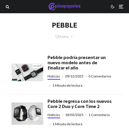
PEBBLE
Último
Pebble podría presentar un
nuevo modelo antes de
finalizar el año
Noticias
·
09/12/2025
·
0 Comentarios
·
1 Minuto de lectura
Pebble regresa con los nuevos
Core 2 Duo y Core Time 2
Noticias
·
18/03/2025
·
1 Comentario
·
1 Minuto de lectura