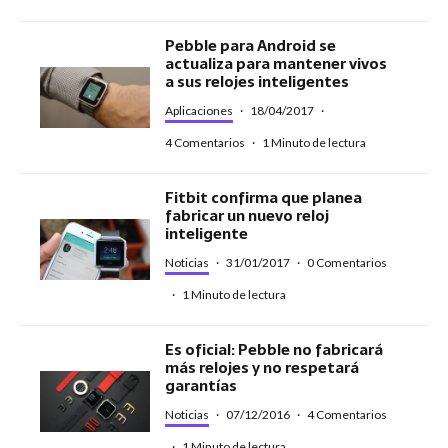
Pebble para Android se
actualiza para mantener vivos
a sus relojes inteligentes
Aplicaciones
·
18/04/2017
·
4 Comentarios
·
1 Minuto de lectura
Fitbit confirma que planea
fabricar un nuevo reloj
inteligente
Noticias
·
31/01/2017
·
0 Comentarios
·
1 Minuto de lectura
Es oficial: Pebble no fabricará
más relojes y no respetará
garantías
Noticias
·
07/12/2016
·
4 Comentarios
·
1 Minuto de lectura