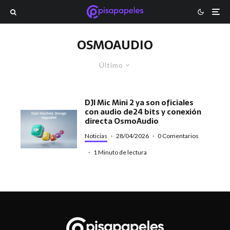
OSMOAUDIO
Último
DJI Mic Mini 2 ya son oficiales
con audio de24 bits y conexión
directa OsmoAudio
Noticias
·
28/04/2026
·
0 Comentarios
·
1 Minuto de lectura