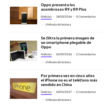
Oppo presenta los
asombrosos R9 y R9 Plus
Noticias
·
18/03/2016
·
0 Comentarios
·
1 Minuto de lectura
Se filtra la primera imagen de
un smartphone plegable de
Oppo
Noticias
·
26/05/2016
·
2 Comentarios
·
1 Minuto de lectura
Por primera vez en cinco años
el iPhone no es el teléfono más
vendido en China
Noticias
·
30/01/2017
·
2 Comentarios
·
1 Minuto de lectura