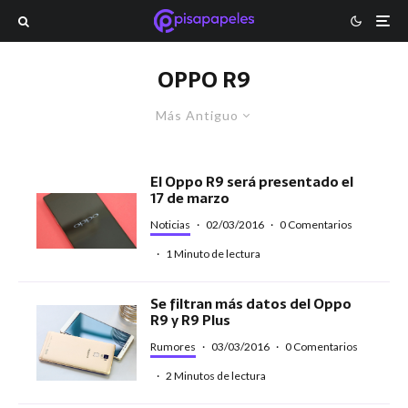
OPPO R9
Más Antiguo
El Oppo R9 será presentado el
17 de marzo
Noticias
·
02/03/2016
·
0 Comentarios
·
1 Minuto de lectura
Se filtran más datos del Oppo
R9 y R9 Plus
Rumores
·
03/03/2016
·
0 Comentarios
·
2 Minutos de lectura