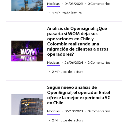
Noticias
·
04/03/2025
·
0 Comentarios
·
1 Minuto de lectura
Análisis de Opensignal: ¿Qué
pasaría si WOM deja sus
operaciones en Chile y
Colombia realizando una
migración de clientes a otros
operadores?
Noticias
·
26/06/2024
·
2 Comentarios
·
2 Minutos de lectura
Según nuevo análisis de
OpenSignal, el operador Entel
ofrece la mejor experiencia 5G
en Chile
Noticias
·
06/10/2023
·
0 Comentarios
·
2 Minutos de lectura