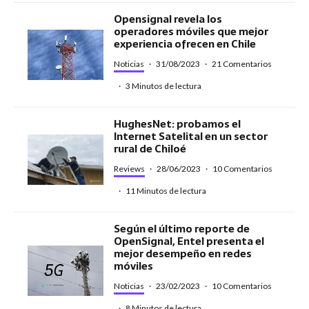
Opensignal revela los
operadores móviles que mejor
experiencia ofrecen en Chile
Noticias
·
31/08/2023
·
21 Comentarios
·
3 Minutos de lectura
HughesNet: probamos el
Internet Satelital en un sector
rural de Chiloé
Reviews
·
28/06/2023
·
10 Comentarios
·
11 Minutos de lectura
Según el último reporte de
OpenSignal, Entel presenta el
mejor desempeño en redes
móviles
Noticias
·
23/02/2023
·
10 Comentarios
·
8 Minutos de lectura