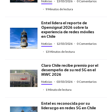
Noticias
·
13/03/2026
·
0 Comentarios
·
9 Minutos de lectura
Entel lidera el reporte de
Opensignal 2026 sobre la
experiencia de redes móviles
en Chile
Noticias
·
12/03/2026
·
0 Comentarios
·
13 Minutos de lectura
Claro Chile recibe premio por el
desempeño de su red 5G en el
MWC 2026
Noticias
·
03/03/2026
·
0 Comentarios
·
1 Minuto de lectura
Entel es reconocida por su
liderazgo en redes 5G en Chile