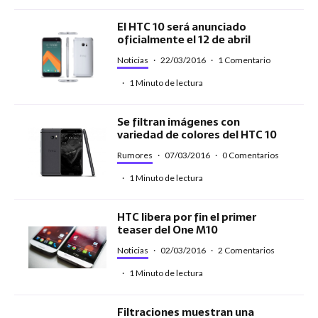
El HTC 10 será anunciado
oficialmente el 12 de abril
Noticias
·
22/03/2016
·
1 Comentario
·
1 Minuto de lectura
Se filtran imágenes con
variedad de colores del HTC 10
Rumores
·
07/03/2016
·
0 Comentarios
·
1 Minuto de lectura
HTC libera por fin el primer
teaser del One M10
Noticias
·
02/03/2016
·
2 Comentarios
·
1 Minuto de lectura
Filtraciones muestran una