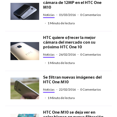
cámara de 12MP en el HTC One
M10
Noticias
·
01/03/2016
·
0 Comentarios
·
1 Minuto de lectura
HTC quiere ofrecer la mejor
cámara del mercado con su
próximo HTC One 10
Noticias
·
26/02/2016
·
0 Comentarios
·
1 Minuto de lectura
Se filtran nuevas imágenes del
HTC One M10
Noticias
·
22/02/2016
·
0 Comentarios
·
1 Minuto de lectura
HTC One M10 se deja ver en
color blanco en nueva filtración