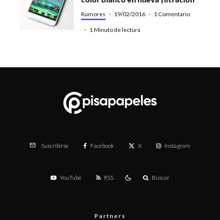
Rumores
·
19/02/2016
·
1 Comentario
·
1 Minuto de lectura
Facebook
X
Instagram
Suscribirse
YouTube
RSS
Buscar
Partners