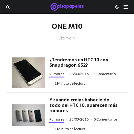
ONE M10
Último
¿Tendremos un HTC 10 con
Snapdragon 652?
Rumores
·
28/03/2016
·
1 Comentario
·
1 Minuto de lectura
Y cuando creías haber leído
todo del HTC 10, aparecen más
rumores
Rumores
·
23/03/2016
·
0 Comentarios
·
1 Minuto de lectura