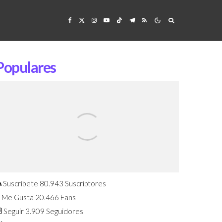
Populares
Confirmado: El Huawei Watch GT 7
Pro será presentado este 5 de
agosto
Suscríbete
80.943
Suscriptores
Me Gusta
20.466
Fans
Seguir
3.909
Seguidores