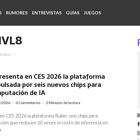
S
RUMORES
ENTREVISTAS
GUÍAS
JUEGOS
NVL8
ltimo
resenta en CES 2026 la plataforma
ulsada por seis nuevos chips para
putación de IA
1/2026
·
0 Comentarios
·
2 Minutos de lectura
en CES 2026 la plataforma Rubin: seis chips para
ión que reducen 10 veces el costo de inferencia en
A.