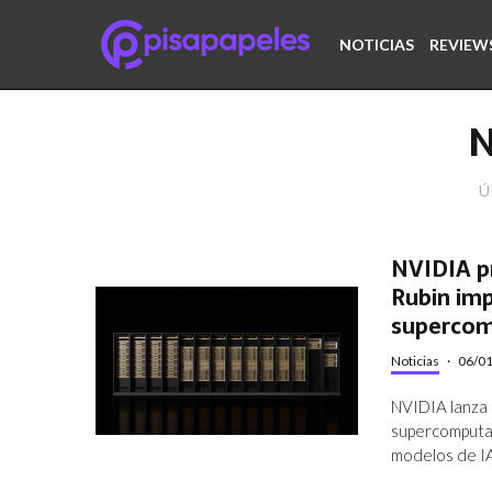
NOTICIAS
REVIEW
Ú
NVIDIA p
Rubin imp
supercom
Noticias
·
06/0
NVIDIA lanza 
supercomputac
modelos de I