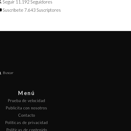
Seguir
11.192
Seguidores
Suscríbete
7.643
Suscriptores
Buscar
Menú
Prueba de velocidad
Publicita con nosotros
Contacto
Políticas de privacidad
Políticas de contenido