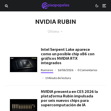
NVIDIA RUBIN
Último
Intel Serpent Lake aparece
como un posible chip x86 con
gráficos NVIDIA RTX
integrados
Rumores
·
16/06/2026
·
0 Comentarios
·
1 Minuto de lectura
NVIDIA presenta en CES 2026 la
plataforma Rubin impulsada
por seis nuevos chips para
supercomputación de IA