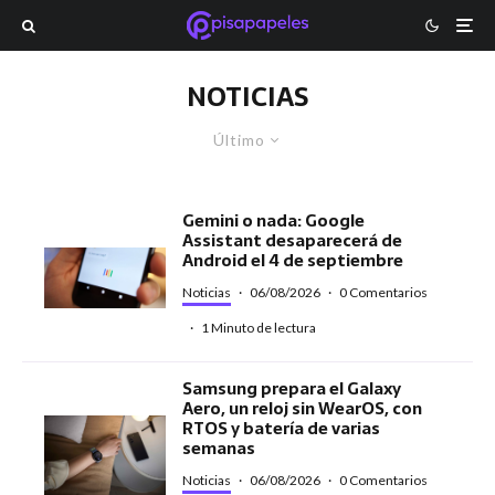
NOTICIAS
Último
Gemini o nada: Google
Assistant desaparecerá de
Android el 4 de septiembre
Noticias
·
06/08/2026
·
0 Comentarios
·
1 Minuto de lectura
Samsung prepara el Galaxy
Aero, un reloj sin WearOS, con
RTOS y batería de varias
semanas
Noticias
·
06/08/2026
·
0 Comentarios