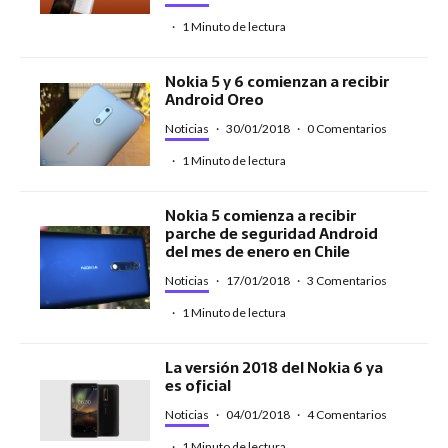
·
1 Minuto de lectura
Nokia 5 y 6 comienzan a recibir
Android Oreo
Noticias
·
30/01/2018
·
0 Comentarios
·
1 Minuto de lectura
Nokia 5 comienza a recibir
parche de seguridad Android
del mes de enero en Chile
Noticias
·
17/01/2018
·
3 Comentarios
·
1 Minuto de lectura
La versión 2018 del Nokia 6 ya
es oficial
Noticias
·
04/01/2018
·
4 Comentarios
·
1 Minuto de lectura