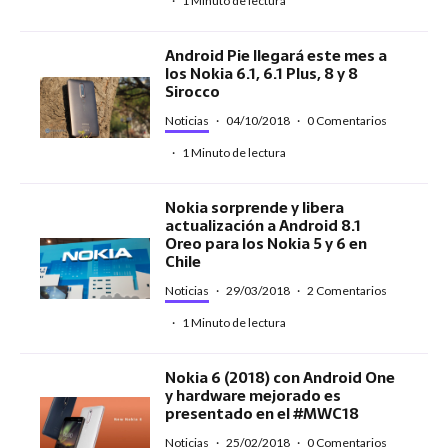
·
1 Minuto de lectura
Android Pie llegará este mes a
los Nokia 6.1, 6.1 Plus, 8 y 8
Sirocco
Noticias
·
04/10/2018
·
0 Comentarios
·
1 Minuto de lectura
Nokia sorprende y libera
actualización a Android 8.1
Oreo para los Nokia 5 y 6 en
Chile
Noticias
·
29/03/2018
·
2 Comentarios
·
1 Minuto de lectura
Nokia 6 (2018) con Android One
y hardware mejorado es
presentado en el #MWC18
Noticias
·
25/02/2018
·
0 Comentarios