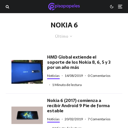
NOKIA 6
Último
HMD Global extiende el
soporte de los Nokia 8, 6, 5 y 3
por un año más
Noticias
·
14/08/2019
·
0 Comentarios
·
1 Minuto de lectura
Nokia 6 (2017) comienza a
recibir Android 9 Pie de forma
estable
Noticias
·
20/02/2019
·
7 Comentarios