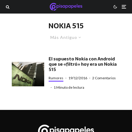
NOKIA 515
Más Antiguo
El supuesto Nokia con Android
que se «filtró» hoy era un Nokia
515
Rumores
·
19/12/2016
·
2 Comentarios
·
1 Minuto de lectura