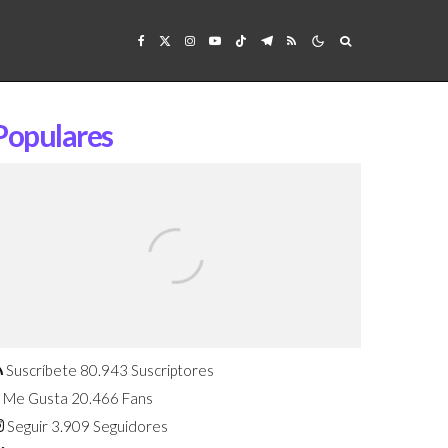
Populares
Confirmado: El Huawei Watch GT 7
Pro será presentado este 5 de
agosto
Suscríbete
80.943
Suscriptores
Me Gusta
20.466
Fans
Seguir
3.909
Seguidores