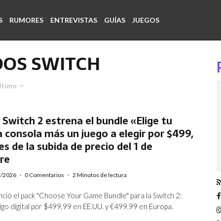
S
RUMORES
ENTREVISTAS
GUÍAS
JUEGOS
DOS SWITCH
ltimo
Switch 2 estrena el bundle «Elige tu
a consola más un juego a elegir por $499,
es de la subida de precio del 1 de
re
5/2026
·
0 Comentarios
·
2 Minutos de lectura
ció el pack "Choose Your Game Bundle" para la Switch 2:
igo digital por $499,99 en EE.UU. y €499,99 en Europa.