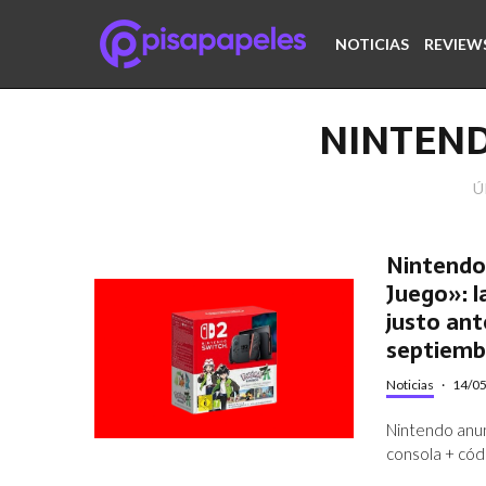
NOTICIAS
REVIEW
NINTEN
Ú
Nintendo 
Juego»: l
justo ant
septiemb
Noticias
·
14/0
Nintendo anun
consola + cód