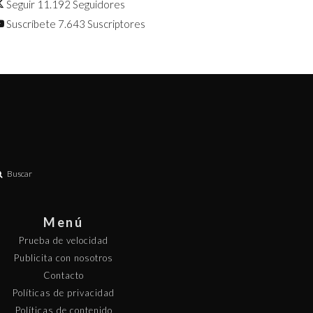
Seguir
11.192
Seguidores
Suscríbete
7.643
Suscriptores
Buscar
Menú
Prueba de velocidad
Publicita con nosotros
Contacto
Políticas de privacidad
Políticas de contenido