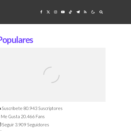
Populares
Confirmado: El Huawei Watch GT 7
Pro será presentado este 5 de
agosto
Suscríbete
80.943
Suscriptores
Me Gusta
20.466
Fans
Seguir
3.909
Seguidores