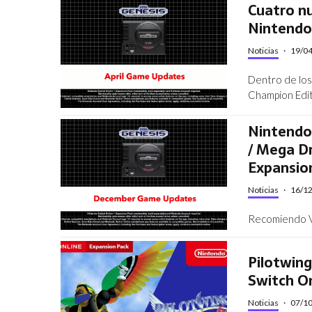
Cuatro nu
Nintendo
Noticias
·
19/0
Dentro de los
Champion Editi
Nintendo
/ Mega Dr
Expansio
Noticias
·
16/1
Recomiendo Vi
Pilotwing
Switch On
Noticias
·
07/1