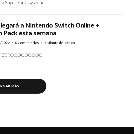
do Super Fantasy Zone
llegará a Nintendo Switch Online +
n Pack esta semana
3/2022
·
0 Comentarios
·
1 Minuto de lectura
s* F ZEROOOOOOOOO
RGAR MÁS