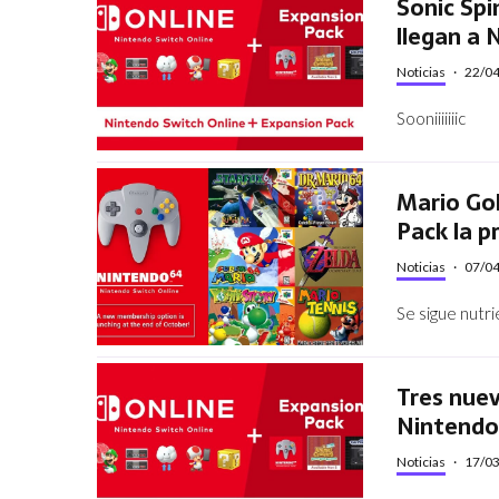
Sonic Spi
llegan a 
Noticias
·
22/0
Sooniiiiiiic
Mario Gol
Pack la 
Noticias
·
07/0
Se sigue nutr
Tres nuev
Nintendo
Noticias
·
17/0