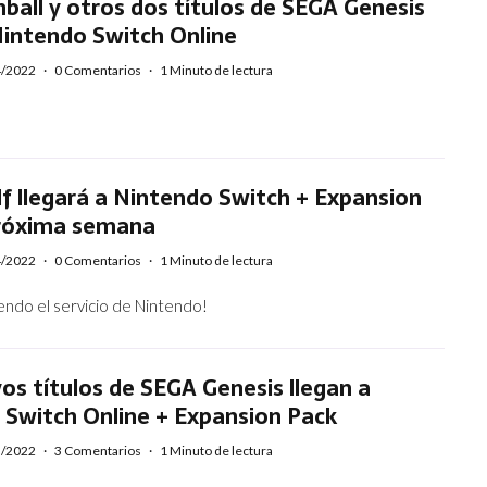
nball y otros dos títulos de SEGA Genesis
Nintendo Switch Online
4/2022
·
0 Comentarios
·
1 Minuto de lectura
f llegará a Nintendo Switch + Expansion
próxima semana
4/2022
·
0 Comentarios
·
1 Minuto de lectura
iendo el servicio de Nintendo!
os títulos de SEGA Genesis llegan a
 Switch Online + Expansion Pack
3/2022
·
3 Comentarios
·
1 Minuto de lectura