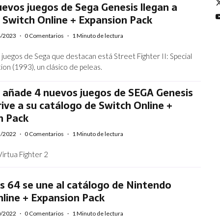
evos juegos de Sega Genesis llegan a
 Switch Online + Expansion Pack
4/2023
·
0 Comentarios
·
1 Minuto de lectura
 juegos de Sega que destacan está Street Fighter II: Special
on (1993), un clásico de peleas.
 añade 4 nuevos juegos de SEGA Genesis
ive a su catálogo de Switch Online +
n Pack
2/2022
·
0 Comentarios
·
1 Minuto de lectura
rtua Fighter 2
s 64 se une al catálogo de Nintendo
line + Expansion Pack
0/2022
·
0 Comentarios
·
1 Minuto de lectura