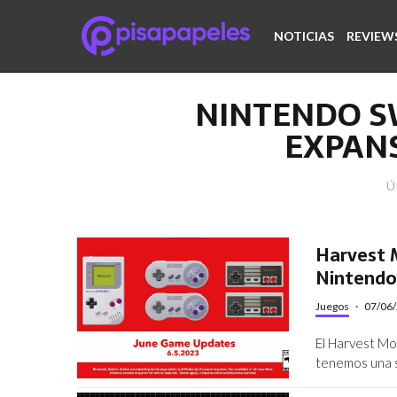
NOTICIAS
REVIEW
NINTENDO S
EXPAN
Ú
Harvest M
Nintendo
Juegos
·
07/06
El Harvest Moo
tenemos una su