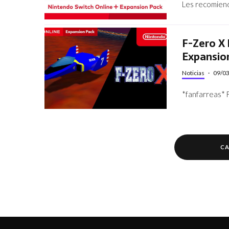
Les recomien
F-Zero X 
Expansio
Noticias
·
09/0
*fanfarrea
CA