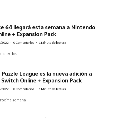
e 64 llegará esta semana a Nintendo
line + Expansion Pack
8/2022
·
0 Comentarios
·
1 Minuto de lectura
 recuerdos
Puzzle League es la nueva adición a
 Switch Online + Expansion Pack
7/2022
·
0 Comentarios
·
1 Minuto de lectura
 próxima semana