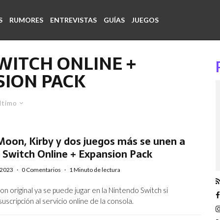
S
RUMORES
ENTREVISTAS
GUÍAS
JUEGOS
WITCH ONLINE +
SION PACK
ltimo
oon, Kirby y dos juegos más se unen a
 Switch Online + Expansion Pack
/2023
·
0 Comentarios
·
1 Minuto de lectura
n original ya se puede jugar en la Nintendo Switch si
scripción al servicio online de la consola.