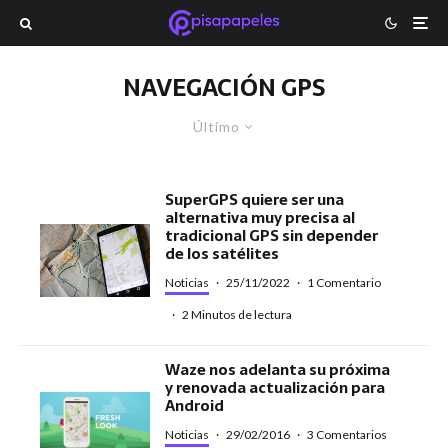
NAVEGACIÓN GPS
Último
SuperGPS quiere ser una
alternativa muy precisa al
tradicional GPS sin depender
de los satélites
Noticias
·
25/11/2022
·
1 Comentario
·
2 Minutos de lectura
Waze nos adelanta su próxima
y renovada actualización para
Android
Noticias
·
29/02/2016
·
3 Comentarios