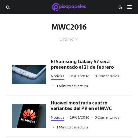
MWC2016
Último
El Samsung Galaxy S7 será
presentado el 21 de febrero
Noticias
·
31/01/2016
·
0 Comentarios
·
1 Minuto de lectura
Huawei mostraría cuatro
variantes del P9 en el MWC
Noticias
·
19/01/2016
·
0 Comentarios
·
1 Minuto de lectura