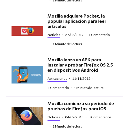
·
1 Minuto de lectura
Mozilla adquiere Pocket, la
popular aplicación para leer
artículos
Noticias
·
27/02/2017
·
1 Comentario
·
1 Minuto de lectura
Mozilla lanza un APK para
instalar y probar Firefox OS 2.5
en dispositivos Android
Aplicaciones
·
11/11/2015
·
1 Comentario
·
1 Minuto de lectura
Mozilla comienza su periodo de
pruebas de Firefox para iOS
Noticias
·
04/09/2015
·
0 Comentarios
·
1 Minuto de lectura