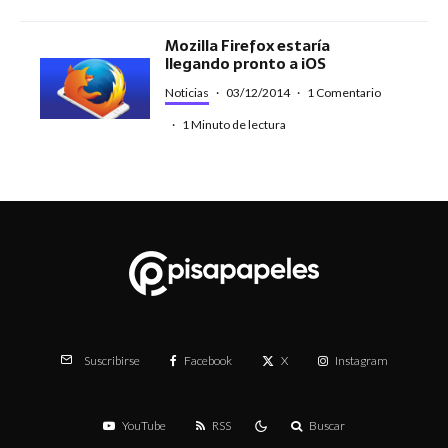
Mozilla Firefox estaría
llegando pronto a iOS
Noticias
·
03/12/2014
·
1 Comentario
·
1 Minuto de lectura
Facebook
X
Instagram
Suscribirse
YouTube
RSS
Buscar