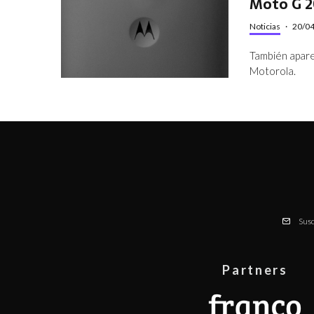
Moto G 2
Noticias
·
20/0
También apare
Motorola.
Susc
Partners