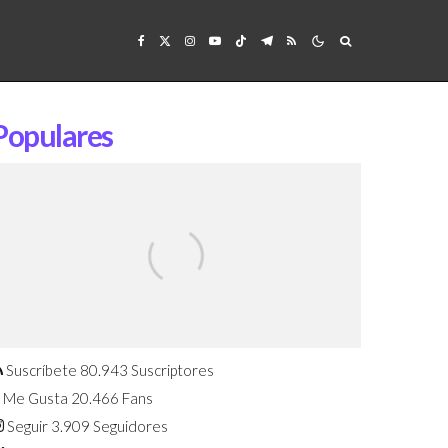
Populares
Confirmado: El Huawei Watch GT 7
Pro será presentado este 5 de
agosto
Suscríbete
80.943
Suscriptores
Me Gusta
20.466
Fans
Seguir
3.909
Seguidores