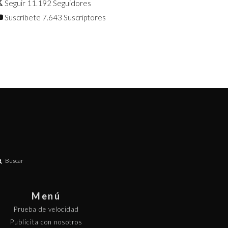
Seguir
11.192
Seguidores
Suscríbete
7.643
Suscriptores
Buscar
Menú
Prueba de velocidad
Publicita con nosotros