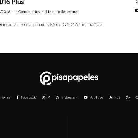
016 Plus
4/2016
·
4 Comentarios
·
1 Minuto de lectura
ció un video del próximo Moto G 2016 "normal" de
ribirse
Facebook
X
Instagram
YouTube
RSS