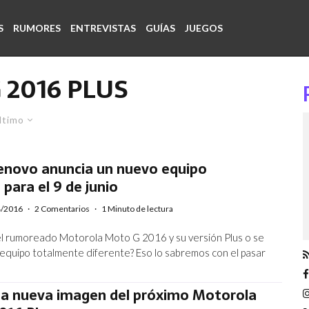
S
RUMORES
ENTREVISTAS
GUÍAS
JUEGOS
 2016 PLUS
ltimo
enovo anuncia un nuevo equipo
para el 9 de junio
4/2016
·
2 Comentarios
·
1 Minuto de lectura
el rumoreado Motorola Moto G 2016 y su versión Plus o se
 equipo totalmente diferente? Eso lo sabremos con el pasar
una nueva imagen del próximo Motorola