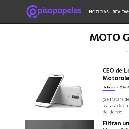
NOTICIAS
REVIEW
MOTO G
Ú
CEO de L
Motorola 
Noticias
·
21/0
¿Se tratara d
tratará de un
del tiempo.
Filtran 