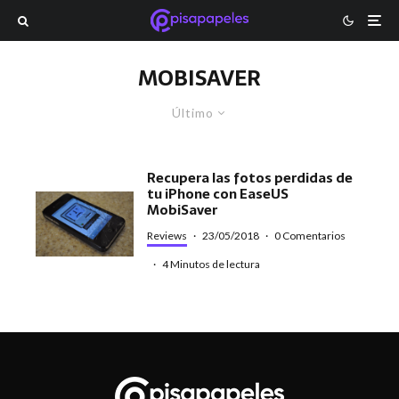
MOBISAVER
Último
Recupera las fotos perdidas de
tu iPhone con EaseUS
MobiSaver
Reviews
·
23/05/2018
·
0 Comentarios
·
4 Minutos de lectura