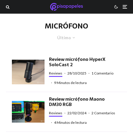
MICRÓFONO
Último
Review micrófono HyperX
SoloCast 2
Reviews
·
28/10/2025
·
1 Comentario
·
9 Minutos de lectura
Review micrófono Maono
DM30 RGB
Reviews
·
22/02/2024
·
2 Comentarios
·
4 Minutos de lectura