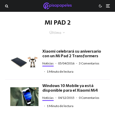
MI PAD 2
Último
Xiaomi celebrará su aniversario
con un Mi Pad 2 Transformers
Noticias
·
05/04/2016
·
3 Comentarios
·
1 Minuto de lectura
Windows 10 Mobile ya está
disponible para el Xiaomi Mi4
Noticias
·
04/12/2015
·
0 Comentarios
·
1 Minuto de lectura