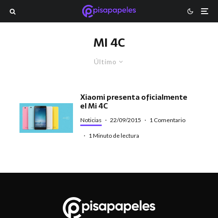
MI 4C
Último
Xiaomi presenta oficialmente
el Mi 4C
Noticias
·
22/09/2015
·
1 Comentario
·
1 Minuto de lectura