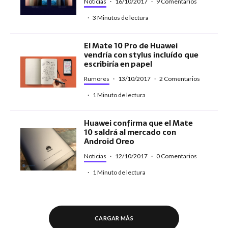
Noticias
·
16/10/2017
·
9 Comentarios
·
3 Minutos de lectura
El Mate 10 Pro de Huawei
vendría con stylus incluído que
escribiría en papel
Rumores
·
13/10/2017
·
2 Comentarios
·
1 Minuto de lectura
Huawei confirma que el Mate
10 saldrá al mercado con
Android Oreo
Noticias
·
12/10/2017
·
0 Comentarios
·
1 Minuto de lectura
CARGAR MÁS