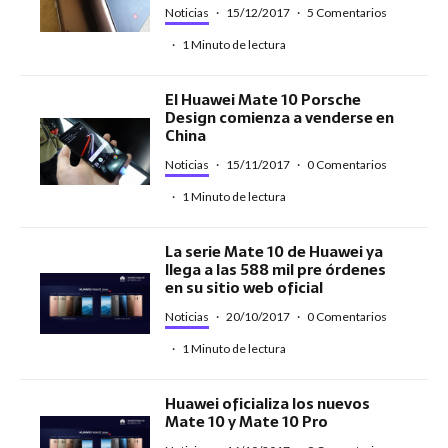
Noticias
·
15/12/2017
·
5 Comentarios
·
1 Minuto de lectura
El Huawei Mate 10 Porsche
Design comienza a venderse en
China
Noticias
·
15/11/2017
·
0 Comentarios
·
1 Minuto de lectura
La serie Mate 10 de Huawei ya
llega a las 588 mil pre órdenes
en su sitio web oficial
Noticias
·
20/10/2017
·
0 Comentarios
·
1 Minuto de lectura
Huawei oficializa los nuevos
Mate 10 y Mate 10 Pro