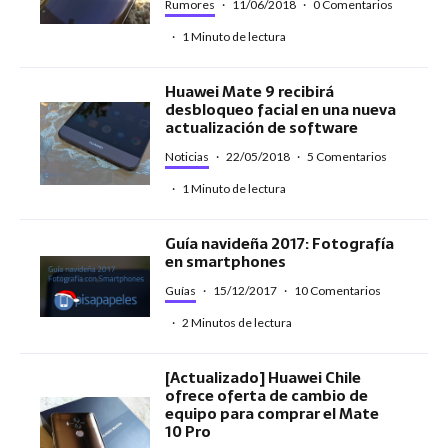
Rumores
·
11/06/2018
·
0 Comentarios
·
1 Minuto de lectura
Huawei Mate 9 recibirá
desbloqueo facial en una nueva
actualización de software
Noticias
·
22/05/2018
·
5 Comentarios
·
1 Minuto de lectura
Guía navideña 2017: Fotografía
en smartphones
Guías
·
15/12/2017
·
10 Comentarios
·
2 Minutos de lectura
[Actualizado] Huawei Chile
ofrece oferta de cambio de
equipo para comprar el Mate
10 Pro