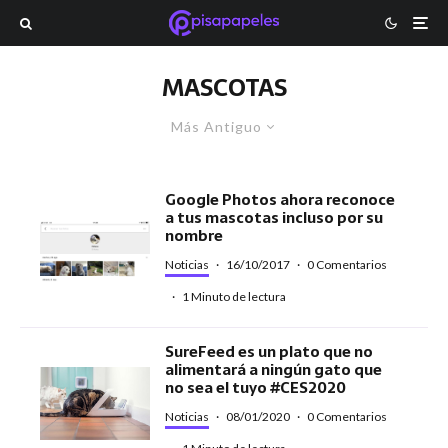
MASCOTAS
Más Antiguo
Google Photos ahora reconoce
a tus mascotas incluso por su
nombre
Noticias
·
16/10/2017
·
0 Comentarios
·
1 Minuto de lectura
SureFeed es un plato que no
alimentará a ningún gato que
no sea el tuyo #CES2020
Noticias
·
08/01/2020
·
0 Comentarios