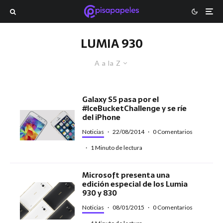
LUMIA 930
A a la Z
Galaxy S5 pasa por el
#IceBucketChallenge y se ríe
del iPhone
Noticias
·
22/08/2014
·
0 Comentarios
·
1 Minuto de lectura
Microsoft presenta una
edición especial de los Lumia
930 y 830
Noticias
·
08/01/2015
·
0 Comentarios