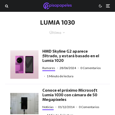
LUMIA 1030
Último
HMD Skyline G2 aparece
filtrado, y estará basado en el
Lumia 1020
Rumores
·
28/06/2024
·
0 Comentarios
·
1 Minuto de lectura
Conoce el próximo Microsoft
Lumia 1030 con cámara de 50
Megapixeles
Noticias
·
01/12/2014
·
0 Comentarios