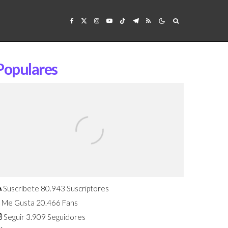
Populares
Confirmado: El Huawei Watch GT 7
Pro será presentado este 5 de
agosto
Suscríbete
80.943
Suscriptores
Me Gusta
20.466
Fans
Seguir
3.909
Seguidores