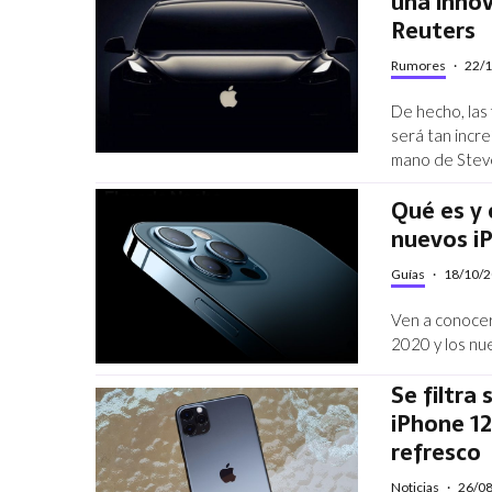
una innov
Reuters
Rumores
·
22/
De hecho, las
será tan incre
mano de Stev
Qué es y 
nuevos i
Guías
·
18/10/
Ven a conocer
2020 y los nu
Se filtra
iPhone 12
refresco
Noticias
·
26/0