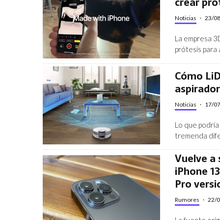
crear pró
Noticias
·
23/0
La empresa 3D
prótesis para 
Cómo LiD
aspirado
Noticias
·
17/0
Lo que podría
tremenda dife
Vuelve a 
iPhone 13
Pro vers
Rumores
·
22/
La fuente orig