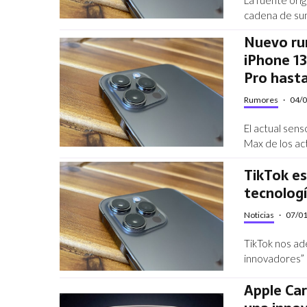
cadena de sum
Nuevo rum
iPhone 13
Pro hast
Rumores
·
04/
El actual sen
Max de los ac
TikTok es
tecnologí
Noticias
·
07/0
TikTok nos ad
innovadores” 
Apple Car