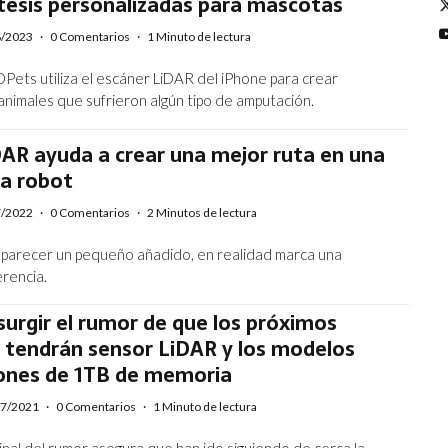
tesis personalizadas para mascotas
8/2023
·
0 Comentarios
·
1 Minuto de lectura
Pets utiliza el escáner LiDAR del iPhone para crear
animales que sufrieron algún tipo de amputación.
AR ayuda a crear una mejor ruta en una
ra robot
7/2022
·
0 Comentarios
·
2 Minutos de lectura
 parecer un pequeño añadido, en realidad marca una
rencia.
surgir el rumor de que los próximos
 tendrán sensor LiDAR y los modelos
iones de 1TB de memoria
07/2021
·
0 Comentarios
·
1 Minuto de lectura
inal del rumor asegura que han ido siguiendo de cerca la