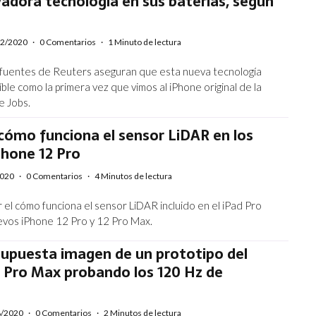
adora tecnología en sus baterías, según
12/2020
·
0 Comentarios
·
1 Minuto de lectura
 fuentes de Reuters aseguran que esta nueva tecnología
íble como la primera vez que vimos al iPhone original de la
e Jobs.
cómo funciona el sensor LiDAR en los
Phone 12 Pro
2020
·
0 Comentarios
·
4 Minutos de lectura
 el cómo funciona el sensor LiDAR incluido en el iPad Pro
evos iPhone 12 Pro y 12 Pro Max.
 supuesta imagen de un prototipo del
 Pro Max probando los 120 Hz de
8/2020
·
0 Comentarios
·
2 Minutos de lectura