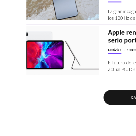
La gran incógn
los 120 Hz de 
Apple ren
serio por
Noticias
·
18/0
El futuro del
actual PC. Di
CA