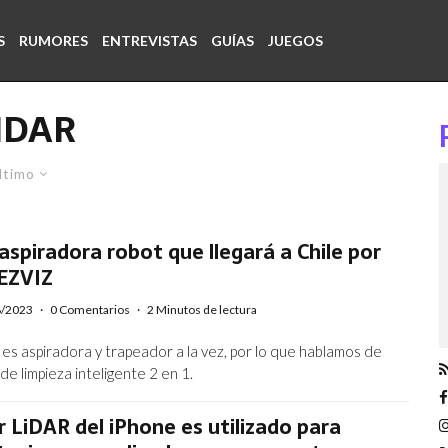
S
RUMORES
ENTREVISTAS
GUÍAS
JUEGOS
IDAR
ltimo
 aspiradora robot que llegará a Chile por
 EZVIZ
8/2023
·
0 Comentarios
·
2 Minutos de lectura
es aspiradora y trapeador a la vez, por lo que hablamos de
 de limpieza inteligente 2 en 1.
r LiDAR del iPhone es utilizado para