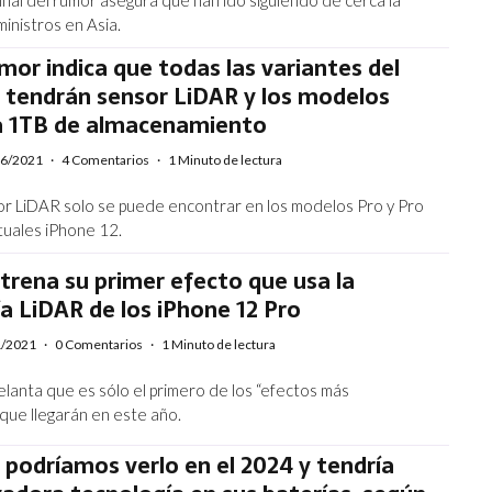
inistros en Asia.
or indica que todas las variantes del
 tendrán sensor LiDAR y los modelos
a 1TB de almacenamiento
06/2021
·
4 Comentarios
·
1 Minuto de lectura
sor LiDAR solo se puede encontrar en los modelos Pro y Pro
tuales iPhone 12.
trena su primer efecto que usa la
a LiDAR de los iPhone 12 Pro
1/2021
·
0 Comentarios
·
1 Minuto de lectura
elanta que es sólo el primero de los “efectos más
que llegarán en este año.
 podríamos verlo en el 2024 y tendría